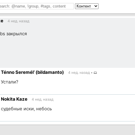
ze
4 нед. назад
ubs закрылся
Ténno Seremél’ (bildamanto)
4 нед. назад
•
Устали?
Nokita Kaze
4 нед. назад
ик
судебные иски, небось
ик