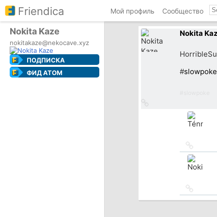
Friendica
Мой профиль
Сообщество
Nokita Kaze
Nokita Ka
nokitakaze@nekocave.xyz
HorribleS
ПОДПИСКА
#
slowpoke
ФИД ATOM
#
slowpoke
Ссылка
на
источник
Ссылка
на
источн
Ссылка
на
источн