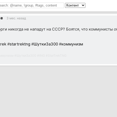
ze
3 мес. назад
рги никогда не нападут на СССР? Боятся, что коммунисты
о
trek
#
startrektng
#
ШуткиЗа300
#
коммунизм
ммунизм
#
ШуткиЗа300
#
tNG
#
StarTrekTNG