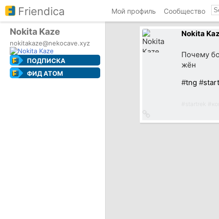
Friendica
Мой профиль
Сообщество
Nokita Kaze
Nokita Ka
nokitakaze@nekocave.xyz
Почему бо
ПОДПИСКА
жён
ФИД ATOM
#
tng
#
star
#
startrek
#
ко
Ссылка
на
источник