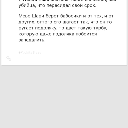
убийца, что пересидел свой срок.
Мсье Шари берет бабосики и от тех, и от
других, оттого его шатает так, что он то
ругает подоляку, то дает такую турбу,
которую даже подоляка побоится
запедалить.
@
Nokita Kaze
Ссылка
на
источник