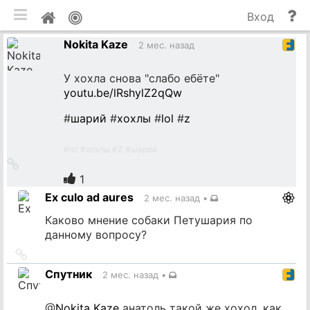
мобильная версия
П
Мой
Вход
и
профиль
Nokita Kaze
до
2 мес. назад
У хохла снова "слабо ебёте"
youtu.be/lRshylZ2qQw
#
шарий
#
хохлы
#
lol
#
z
#
lol
#
хохлы
#
Z
#
шарий
Ссылка
на
1
источник
Ex culo ad aures
2 мес. назад
•
Каково мнение собаки Петушария по
данному вопросу?
Ссылка
на
Спутник
2 мес. назад
•
источник
@
Nokita Kaze
анатоль такой же хохол, как