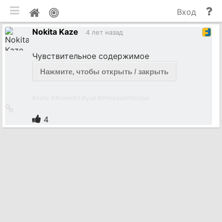
мобильная версия
П
Мой
Вход
и
профиль
Nokita Kaze
до
4 лет назад
Чувствительное содержимое
Нажмите, чтобы открыть / закрыть
#
nsfw
#
AnimeArt
#
yuri
#
PrincessPrincipal
Ссылка
на
4
источник