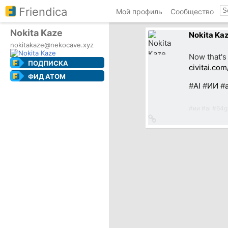
Friendica
Мой профиль
Сообщество
Nokita Kaze
Nokita Ka
nokitakaze@nekocave.xyz
Now that's
ПОДПИСКА
civitai.co
ФИД ATOM
#
AI
#
ИИ
#
#
ии
#
ai
#
64g
Ссылка
на
источник