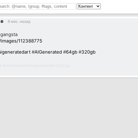
ze
8 мес. назад
 gangsta
m/images/112388775
aigeneratedart
#
AIGenerated
#
64gb
#
320gb
b
#
AIGenerated
#
aigeneratedart
#
320gb