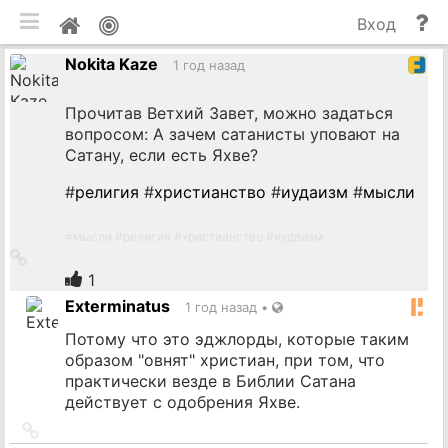
мобильная версия
П
Мой
Вход
и
профиль
Nokita Kaze
до
1 год назад
Прочитав Ветхий Завет, можно задаться
вопросом: А зачем сатанисты уповают на
Сатану, если есть Яхве?
#
религия
#
христианство
#
иудаизм
#
мысли
#
мысли
#
религия
#
христианство
#
иудаизм
Ссылка
на
1
источник
Exterminatus
1 год назад
•
Потому что это эджлорды, которые таким
образом "овнят" христиан, при том, что
практически везде в Библии Сатана
действует с одобрения Яхве.
Ссылка
на