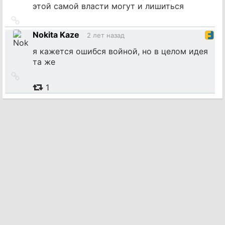
этой самой власти могут и лишиться
Ссылка
на
Nokita Kaze
2 лет назад
источник
я кажется ошибся войной, но в целом идея
та же
Ссылка
на
1
источник