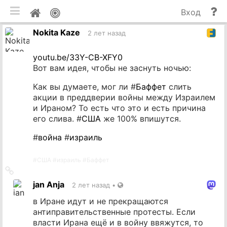
мобильная версия
П
Мой
Вход
и
профиль
Nokita Kaze
до
2 лет назад
youtu.be/33Y-CB-XFY0
Вот вам идея, чтобы не заснуть ночью:
Как вы думаете, мог ли #
Баффет
слить
акции в преддверии войны между Израилем
и Ираном? То есть что это и есть причина
его слива. #
США
же 100% впишутся.
#
война
#
израиль
#
США
#
израиль
#
Баффет
Ссылка
на
jan Anja
2 лет назад
•
источник
в Иране идут и не прекращаются
антиправительственные протесты. Если
власти Ирана ещё и в войну ввяжутся, то