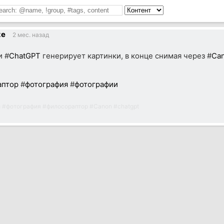
ze
2 мес. назад
и #
ChatGPT
генерирует картинки, в конце снимая через #
Ca
аптор
#
фотография
#
фотографии
и
#
фотография
#
филосораптор
#
Canon
#
chatgpt