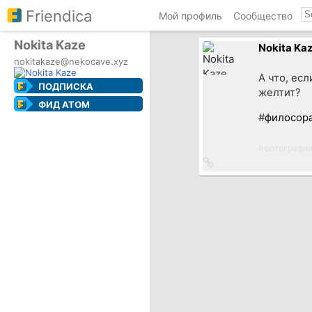
Friendica
Мой профиль
Сообщество
Nokita Kaze
Nokita Ka
nokitakaze@nekocave.xyz
А что, есл
ПОДПИСКА
желтит?
ФИД ATOM
#
филосор
#
фотографи
Ссылка
на
источник