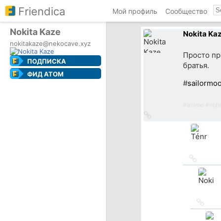
Friendica
Мой профиль
Сообщество
Nokita Kaze
Nokita Ka
nokitakaze@nekocave.xyz
Просто пре
ПОДПИСКА
братья.
ФИД ATOM
#
sailormo
#
anime
#
noh
Ссылка
на
источник
Ссылка
на
источн
Ссыл
на
исто