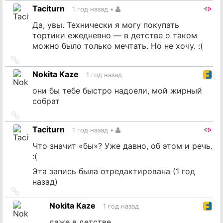
на
Taciturn
1 год назад
•
источник
Да, увы. Технически я могу покупать
тортики ежедневно — в детстве о таком
можно было только мечтать. Но не хочу. :(
Ссылка
на
Nokita Kaze
1 год назад
источник
они бы тебе быстро надоели, мой жирный
собрат
Ссылка
на
Taciturn
1 год назад
•
источник
Что значит «бы»? Уже давно, об этом и речь.
:(
Эта запись была отредактирована (
1 год
назад
)
Ссылка
на
Nokita Kaze
1 год назад
источник
даже в детстве