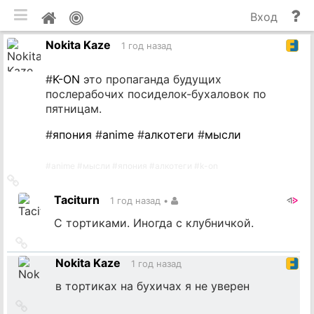
мобильная версия
П
Мой
Вход
и
профиль
Nokita Kaze
до
1 год назад
#
K-ON
это пропаганда будущих
послерабочих посиделок-бухаловок по
пятницам.
#
япония
#
anime
#
алкотеги
#
мысли
#
anime
#
мысли
#
япония
#
алкотеги
#
k-on
Ссылка
на
Taciturn
1 год назад
•
источник
С тортиками. Иногда с клубничкой.
Ссылка
на
Nokita Kaze
1 год назад
источник
в тортиках на бухичах я не уверен
Ссылка