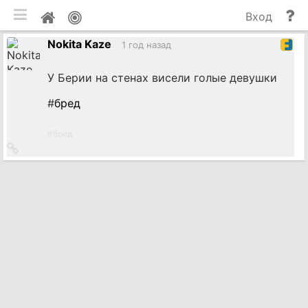
мобильная версия
П
Мой
Вход
и
профиль
Nokita Kaze
до
1 год назад
У Берии на стенах висели голые девушки
#
бред
#
бред
Ссылка
на
источник