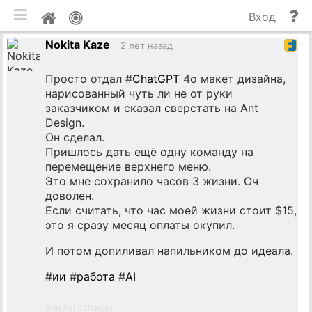
мобильная версия
П
Мой
Вход
и
профиль
Nokita Kaze
до
2 лет назад
Просто отдал #
ChatGPT
4o макет дизайна,
нарисованный чуть ли не от руки
заказчиком и сказал сверстать на Ant
Design.
Он сделал.
Пришлось дать ещё одну команду на
перемещение верхнего меню.
Это мне сохранило часов 3 жизни. Оч
доволен.
Если считать, что час моей жизни стоит $15,
это я сразу месяц оплаты окупил.
И потом допиливал напильником до идеала.
#
ии
#
работа
#
AI
#
ии
#
ai
#
chatgpt