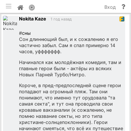
мобильная версия
П
Мой
Вход
и
профиль
Nokita Kaze
до
1 год назад
#
сны
Сон длиннющий был, и к сожалению я его
частично забыл. Сам я спал примерно 14
часов, уффффффф.
Начинался как молодёжная комедия, там и
главные герои были - актёры из всяких
Новых Парней Турбо/Нитро.
Короче, в пред-предпоследней сцене герои
попадают на огромный пляж. Там они
понимают, что именно тут орудовала "та
самая секта", и тут она проводила свои
кровавые вакханалии (к сожалению, не
помню название секты, но это типа
христиане-солнцепоклонники). Герои
начинают смеяться, что всё их путешествие