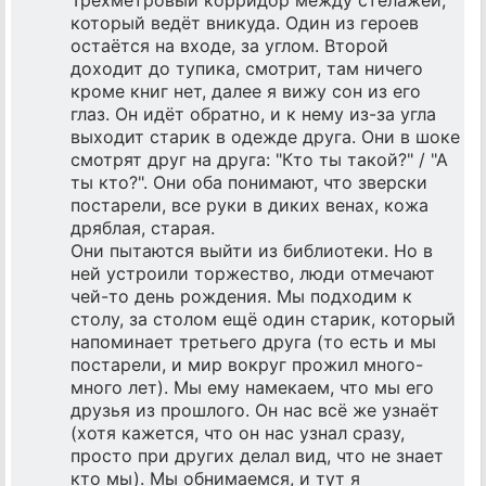
который ведёт вникуда. Один из героев
остаётся на входе, за углом. Второй
доходит до тупика, смотрит, там ничего
кроме книг нет, далее я вижу сон из его
глаз. Он идёт обратно, и к нему из-за угла
выходит старик в одежде друга. Они в шоке
смотрят друг на друга: "Кто ты такой?" / "А
ты кто?". Они оба понимают, что зверски
постарели, все руки в диких венах, кожа
дряблая, старая.
Они пытаются выйти из библиотеки. Но в
ней устроили торжество, люди отмечают
чей-то день рождения. Мы подходим к
столу, за столом ещё один старик, который
напоминает третьего друга (то есть и мы
постарели, и мир вокруг прожил много-
много лет). Мы ему намекаем, что мы его
друзья из прошлого. Он нас всё же узнаёт
(хотя кажется, что он нас узнал сразу,
просто при других делал вид, что не знает
кто мы). Мы обнимаемся, и тут я