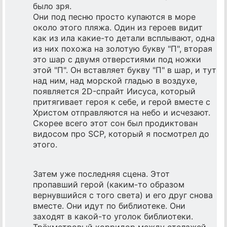
было зря.
Они под песню просто купаются в море
около этого пляжа. Один из героев видит
как из ила какие-то детали всплывают, одна
из них похожа на золотую букву "П", вторая
это шар с двумя отверстиями под ножки
этой "П". Он вставляет букву "П" в шар, и тут
над ним, над морской гладью в воздухе,
появляется 2D-спрайт Иисуса, который
притягивает героя к себе, и герой вместе с
Христом отправляются на небо и исчезают.
Скорее всего этот сон был продиктован
видосом про SCP, который я посмотрел до
этого.
Затем уже последняя сцена. Этот
пропавший герой (каким-то образом
вернувшийся с того света) и его друг снова
вместе. Они идут по библиотеке. Они
заходят в какой-то уголок библиотеки.
Трёхметровый корридор между стелажей,