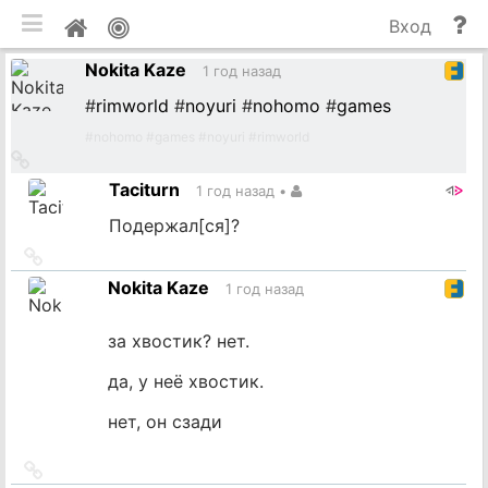
мобильная версия
П
Мой
Вход
и
профиль
Nokita Kaze
до
1 год назад
#
rimworld
#
noyuri
#
nohomo
#
games
#
nohomo
#
games
#
noyuri
#
rimworld
Ссылка
на
Taciturn
1 год назад
•
источник
Подержал[ся]?
Ссылка
на
Nokita Kaze
1 год назад
источник
за хвостик? нет.
да, у неё хвостик.
нет, он сзади
Ссылка