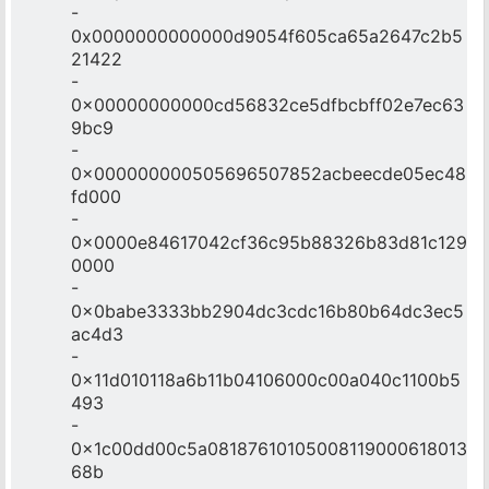
-
0x0000000000000d9054f605ca65a2647c2b5
21422
-
0x00000000000cd56832ce5dfbcbff02e7ec63
9bc9
-
0x000000000505696507852acbeecde05ec48
fd000
-
0x0000e84617042cf36c95b88326b83d81c129
0000
-
0x0babe3333bb2904dc3cdc16b80b64dc3ec5
ac4d3
-
0x11d010118a6b11b04106000c00a040c1100b5
493
-
0x1c00dd00c5a08187610105008119000618013
68b