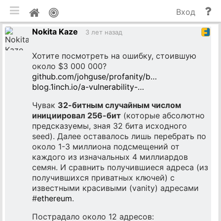
мобильная версия
П
Мой
Вход
и
профиль
Nokita Kaze
до
3 лет назад
Хотите посмотреть на ошибку, стоившую
около $3 000 000?
github.com/johguse/profanity/b…
blog.1inch.io/a-vulnerability-…
Чувак
32-битным случайным числом
инициировал 256-бит
(которые абсолютно
предсказуемы, зная 32 бита исходного
seed). Далее оставалось лишь перебрать по
около 1-3 миллиона подсмещений от
каждого из изначальных 4 миллиардов
семян. И сравнить получившиеся адреса (из
получившихся приватных ключей) с
известными красивыми (vanity) адресами
#
ethereum
.
Пострадало около 12 адресов: