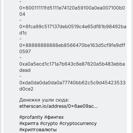
-
0x60011111fd5111e74120a59100a0ea007100b0
04
-
0x6fca99c517137deb0519c4e65df81b98492ba
d1c
-
0x88888888888eb8566470be163d5cf9fe9dff
0597
-
0xa0a5ecd1c171a7b643c6e87620a5b483ebba
dead
-
0xda0da0da0da0a77740bb62c5c9d45423533
d0ce2
Денежки ушли сюда:
etherscan.io/address/0x6ae09ac…
#
profanity
#
финтех
#
крипта
#
crypto
#
cryptocurrency
#
криптовалюты