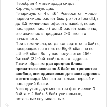
Перебрал 4 миллиарада сидов.
Короче, следующее:
Генерируются 4 uint64. Реверсятся. Новое
первое число растёт быстро (это foundId, я
до 3.5 миллионов оффсеты нашёл), новое
последнее число (round) растёт медленно,
его значение в пределах 2-3 тысяч от
начального.
При этом числа, когда конвертятся в байты,
превращаются в них по Big-Endian, не по
Little-Endian. Вот у нас получается 256-
битный (32-байтный) ключ от адреса.
Таким образом
два средних блока
приватного ключа по 8 байт не трогаются
вообще, они одинаковые для всех адресов
с этого сида
. Меняются только первый и
последний блоки.
А из других двух меняются фактически 3
байта + 2 байт. 5 байт уникальные,
остальные неуникальные.
Ссылка