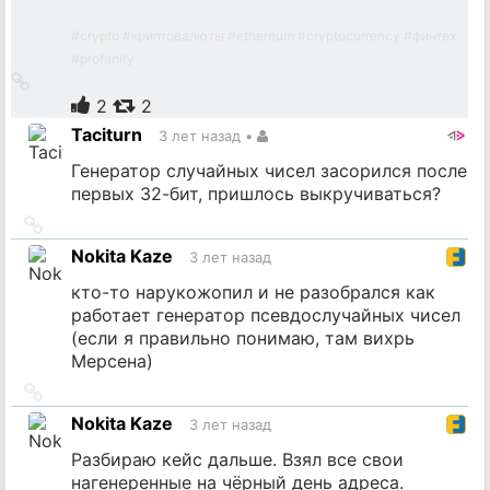
#
crypto
#
криптовалюты
#
ethereum
#
cryptocurrency
#
финтех
#
profanity
Ссылка
на
2
2
источник
Taciturn
3 лет назад
•
Генератор случайных чисел засорился после
первых 32-бит, пришлось выкручиваться?
Ссылка
на
Nokita Kaze
3 лет назад
источник
кто-то нарукожопил и не разобрался как
работает генератор псевдослучайных чисел
(если я правильно понимаю, там вихрь
Мерсена)
Ссылка
на
Nokita Kaze
3 лет назад
источник
Разбираю кейс дальше. Взял все свои
нагенеренные на чёрный день адреса.