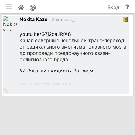
мобильная версия
П
Мой
Вход
и
профиль
Nokita Kaze
до
3 лет назад
youtu.be/G7j2caJRfA8
Канал совершил небольшой транс-переход:
от радикального аметизма головного мозга
до проповеди псевдонаучного квази-
религиозного бреда
#
Z
#
яватник
#
идиоты
#
атеизм
#
идиоты
#
атеизм
#
яватник
#
Z
Ссылка
на
источник