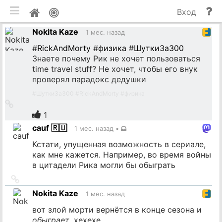
мобильная версия
П
Мой
Вход
и
профиль
Nokita Kaze
до
1 мес. назад
#
RickAndMorty
#
физика
#
ШуткиЗа300
Знаете почему Рик не хочет пользоваться
time travel stuff? Не хочет, чтобы его внук
проверял парадокс дедушки
#
ШуткиЗа300
#
RickAndMorty
#
физика
Ссылка
на
1
источник
cauf 🇷🇺
1 мес. назад
•
Кстати, упущенная возможность в сериале,
как мне кажется. Например, во время войны
в цитадели Рика могли бы обыграть
Ссылка
на
Nokita Kaze
1 мес. назад
источник
вот злой морти вернётся в конце сезона и
обыграет
, хехехе