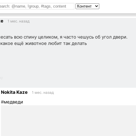
ze
1 мес. назад
есать всю спину целиком, я часто чешусь об угол двери.
какое ещё животное любит так делать
ау
Nokita Kaze
1 мес. назад
#
медведи