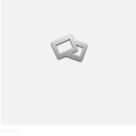
#
медведи