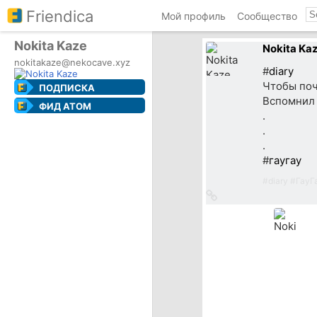
Friendica
Мой профиль
Сообщество
Nokita Kaze
Nokita Ka
nokitakaze@nekocave.xyz
#
diary
Чтобы поч
ПОДПИСКА
Вспомнил 
ФИД ATOM
.
.
.
#
гаугау
#
diary
#
ГауГ
Ссылка
на
источник