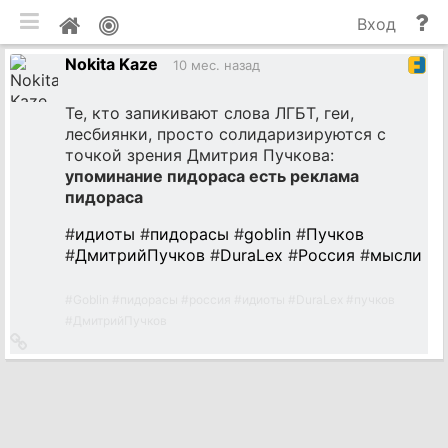
мобильная версия
П
Мой
Вход
и
профиль
Nokita Kaze
до
10 мес. назад
Те, кто запикивают слова ЛГБТ, геи,
лесбиянки, просто солидаризируются с
точкой зрения Дмитрия Пучкова:
упоминание пидораса есть реклама
пидораса
#
идиоты
#
пидорасы
#
goblin
#
Пучков
#
ДмитрийПучков
#
DuraLex
#
Россия
#
мысли
#
Goblin
#
пидорасы
#
россия
#
идиоты
#
DuraLex
#
пучков
#
ДмитрийПучков
Ссылка
на
источник