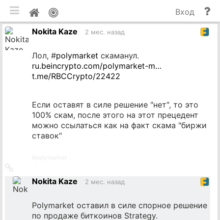
мобильная версия
П
Мой
Вход
и
профиль
Nokita Kaze
до
2 мес. назад
Лол, #
polymarket
скаманул.
ru.beincrypto.com/polymarket-m…
t.me/RBCCrypto/22422
Если оставят в силе решение "нет", то это
100% скам, после этого на этот прецедент
можно ссылаться как на факт скама "биржи
ставок"
#
polymarket
Ссылка
на
Nokita Kaze
2 мес. назад
источник
Polymarket оставил в силе спорное решение
по продаже биткоинов Strategy.