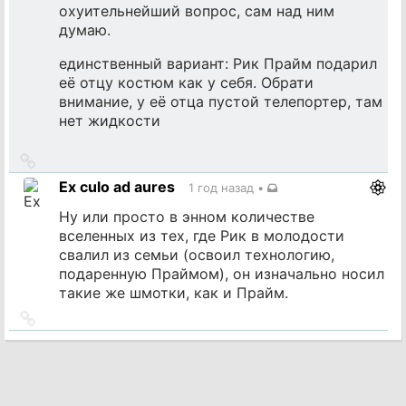
охуительнейший вопрос, сам над ним
думаю.
единственный вариант: Рик Прайм подарил
её отцу костюм как у себя. Обрати
внимание, у её отца пустой телепортер, там
нет жидкости
Ссылка
на
Ex culo ad aures
1 год назад
•
источник
Ну или просто в энном количестве
вселенных из тех, где Рик в молодости
свалил из семьи (освоил технологию,
подаренную Праймом), он изначально носил
такие же шмотки, как и Прайм.
Ссылка
на
источник