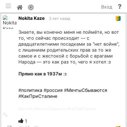
мобильная версия
П
Мой
Вход
и
профиль
Nokita Kaze
до
3 лет назад
Знаете, вы конечно меня не поймёте, но вот
то, что сейчас происходит — с
двадцатилетними посадками за "нет войне",
с лишением родительских прав за то же
самое и с жестокой с борьбой с врагами
Народа — это как раз то, чего я хотел :з
Прямо как в 1937м
:з
#
политика
#
россия
#
МечтыСбываются
#
КакПриСталине
#
россия
#
МечтыСбываются
#
КакПриСталине
Ссылка
на
1
источник