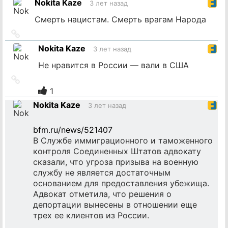
Nokita Kaze
3 лет назад
Смерть нацистам. Смерть врагам Народа
Ссылка
на
Nokita Kaze
3 лет назад
источник
Не нравится в России — вали в США
Ссылка
на
1
источник
Nokita Kaze
3 лет назад
bfm.ru/news/521407
В Службе иммиграционного и таможенного
контроля Соединенных Штатов адвокату
сказали, что угроза призыва на военную
службу не является достаточным
основанием для предоставления убежища.
Адвокат отметила, что решения о
депортации вынесены в отношении еще
трех ее клиентов из России.