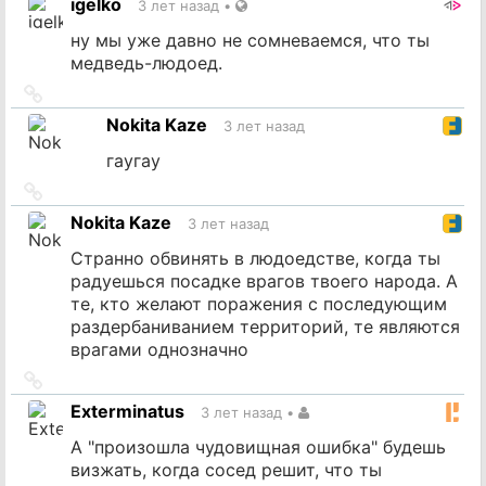
igelko
3 лет назад
•
источник
ну мы уже давно не сомневаемся, что ты
медведь-людоед.
Ссылка
на
Nokita Kaze
3 лет назад
источник
гаугау
Ссылка
на
Nokita Kaze
3 лет назад
источник
Странно обвинять в людоедстве, когда ты
радуешься посадке врагов твоего народа. А
те, кто желают поражения с последующим
раздербаниванием территорий, те являются
врагами однозначно
Ссылка
на
Exterminatus
3 лет назад
•
источник
А "произошла чудовищная ошибка" будешь
визжать, когда сосед решит, что ты