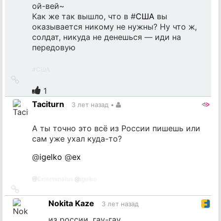
ой-вей~
Как же так вышло, что в #
США
вы
оказывается никому не нужны? Ну что ж,
солдат, никуда не денешься — иди на
передовую
#
США
Ссылка
на
1
источник
Taciturn
3 лет назад
•
А ты точно это всё из России пишешь или
сам уже ухал куда-то?
@
igelko
@
ex
@
Exterminatus
@
igelko
Ссылка
на
Nokita Kaze
3 лет назад
источник
из россии, гау-гау