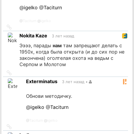
@
igelko
@
Taciturn
@
Taciturn
@
igelko
Ссылка
на
Nokita Kaze
3 лет назад
источник
Ээээ, парады
нам
там запрещают делать с
1950х, когда была открыта (и до сих пор не
закончена) оголтелая охота на ведьм с
Серпом и Молотом
Ссылка
на
Exterminatus
3 лет назад
•
источник
Обнови методичку.
@
igelko
@
Taciturn
@
Taciturn
@
igelko
Ссылка
на