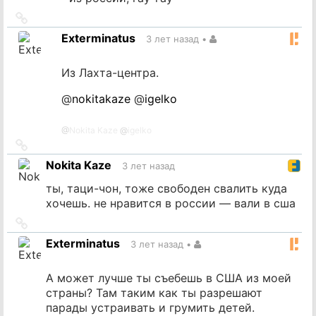
Ссылка
на
Exterminatus
3 лет назад
•
источник
Из Лахта-центра.
@
nokitakaze
@
igelko
@
Nokita Kaze
@
igelko
Ссылка
на
Nokita Kaze
3 лет назад
источник
ты, таци-чон, тоже свободен свалить куда
хочешь. не нравится в россии — вали в сша
Ссылка
на
Exterminatus
3 лет назад
•
источник
А может лучше ты съебешь в США из моей
страны? Там таким как ты разрешают
парады устраивать и грумить детей.