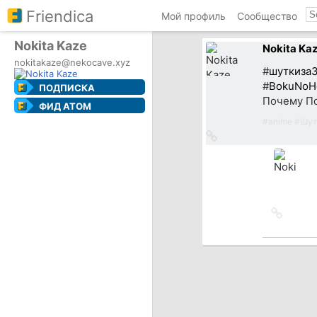
Friendica
Мой профиль
Сообщество
Nokita Kaze
Nokita Ka
nokitakaze@nekocave.xyz
#
шуткиза
#
BokuNoH
ПОДПИСКА
Почему По
ФИД ATOM
#
anime
#
Шут
Ссылка
на
источник
Ссылка
на
источн