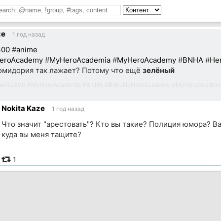
ze
1 год назад
300
#
anime
eroAcademy
#
MyHeroAcademia
#
MyHeroAcademy
#
BNHA
#
He
мидория так лажает? Потому что ещё
зелёный
киЗа300
#
MyHeroAcademia
#
BNHA
#
BokuNoHeroAcademy
#
MyHeroAcadem
Nokita Kaze
1 год назад
Что значит "арестовать"? Кто вы такие? Полиция юмора? Вас 
куда вы меня тащите?
1
ик