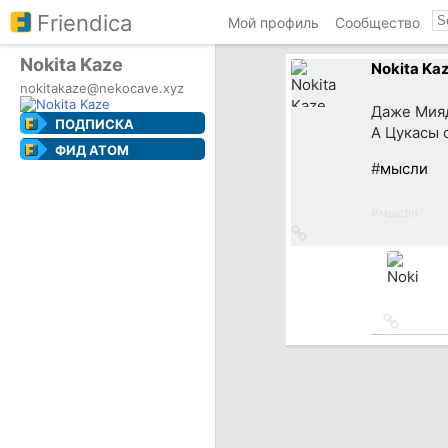
Friendica
Мой профиль
Сообщество
Nokita Kaze
Nokita Ka
nokitakaze@nekocave.xyz
Даже Мияд
ПОДПИСКА
А Цукасы 
ФИД ATOM
#
мысли
#
мысли
Ссылка
на
источник
Ссылка
на
источн