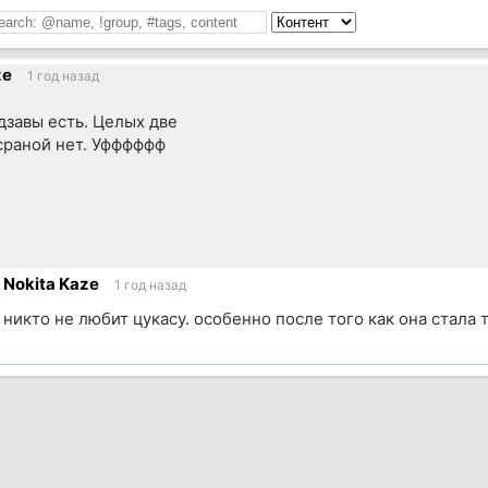
ze
1 год назад
завы есть. Целых две
сраной нет. Уфффффф
Nokita Kaze
1 год назад
никто не любит цукасу. особенно после того как она стала 
ик