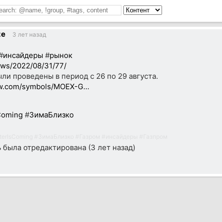
ze
3 лет назад
#
инсайдеры
#
рынок
ews/2022/08/31/77/
ли проведены в период с 26 по 29 августа.
ew.com/symbols/MOEX-G…
Coming
#
ЗимаБлизко
terIsComing
#
ЗимаБлизко
#
Газром
#
инсайдеры
#
Газпром
ь была отредактирована (
3 лет назад
)