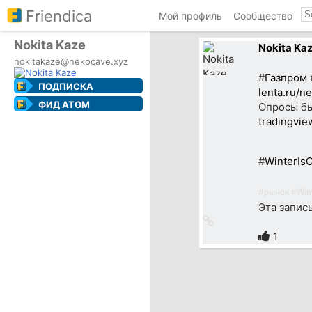
Friendica
Мой профиль
Сообщество
Nokita Kaze
Nokita Ka
nokitakaze@nekocave.xyz
#
Газпром
ПОДПИСКА
lenta.ru/n
ФИД ATOM
Опросы бы
tradingvi
#
WinterIs
#
рынок
#
Win
Эта запис
Ссылка
на
1
источник