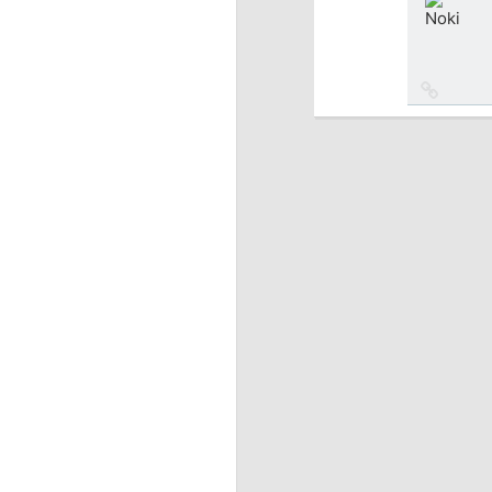
источн
Ссылка
на
источн