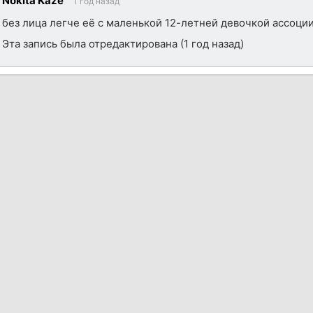
Nokita Kaze
1 год назад
ик
без лица легче её с маленькой 12-летней девочкой ассоци
Эта запись была отредактирована (
1 год назад
)
ик