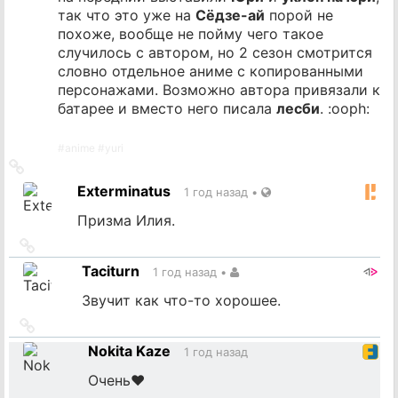
так что это уже на
Сёдзе-ай
порой не
похоже, вообще не пойму чего такое
случилось с автором, но 2 сезон смотрится
словно отдельное аниме с копированными
персонажами. Возможно автора привязали к
батарее и вместо него писала
лесби
. :ooph:
#
anime
#
yuri
Ссылка
на
Exterminatus
1 год назад
•
источник
Призма Илия.
Ссылка
на
Taciturn
1 год назад
•
источник
Звучит как что-то хорошее.
Ссылка
на
Nokita Kaze
1 год назад
источник
Очень♥