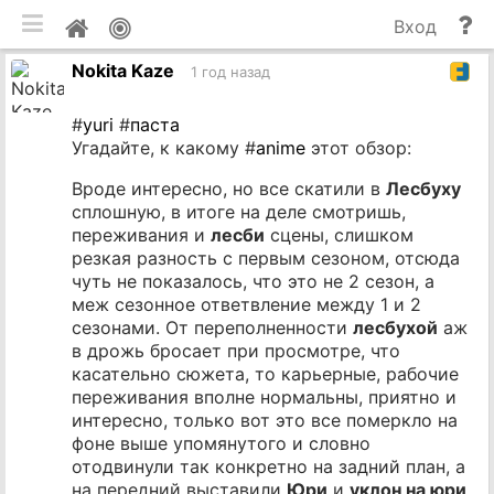
мобильная версия
П
Мой
Вход
и
профиль
Nokita Kaze
до
1 год назад
#
yuri
#
паста
Угадайте, к какому #
anime
этот обзор:
Вроде интересно, но все скатили в
Лесбуху
сплошную, в итоге на деле смотришь,
переживания и
лесби
сцены, слишком
резкая разность с первым сезоном, отсюда
чуть не показалось, что это не 2 сезон, а
меж сезонное ответвление между 1 и 2
сезонами. От переполненности
лесбухой
аж
в дрожь бросает при просмотре, что
касательно сюжета, то карьерные, рабочие
переживания вполне нормальны, приятно и
интересно, только вот это все померкло на
фоне выше упомянутого и словно
отодвинули так конкретно на задний план, а
на передний выставили
Юри
и
уклон на юри
,