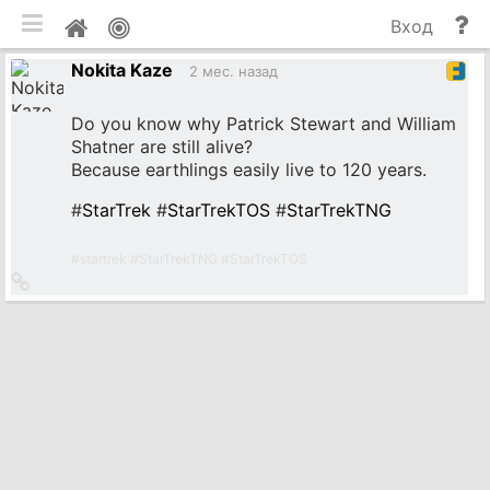
мобильная версия
П
Мой
Вход
и
профиль
Nokita Kaze
до
2 мес. назад
Do you know why Patrick Stewart and William
Shatner are still alive?
Because earthlings easily live to 120 years.
#
StarTrek
#
StarTrekTOS
#
StarTrekTNG
#
startrek
#
StarTrekTNG
#
StarTrekTOS
Ссылка
на
источник