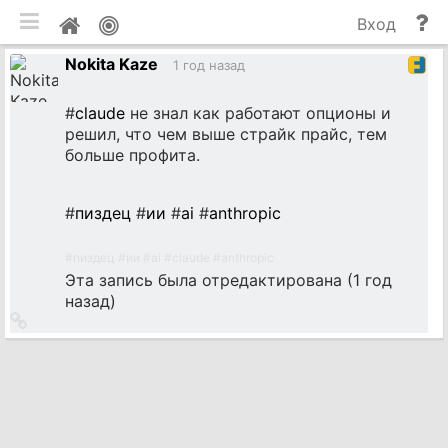
мобильная версия
П
Мой
Вход
и
профиль
Nokita Kaze
до
1 год назад
#
claude
не знал как работают опционы и
решил, что чем выше страйк прайс, тем
больше профита.
#
пиздец
#
ии
#
ai
#
anthropic
#
пиздец
#
ии
#
ai
#
claude
#
anthropic
Эта запись была отредактирована (
1 год
назад
)
Ссылка
на
источник