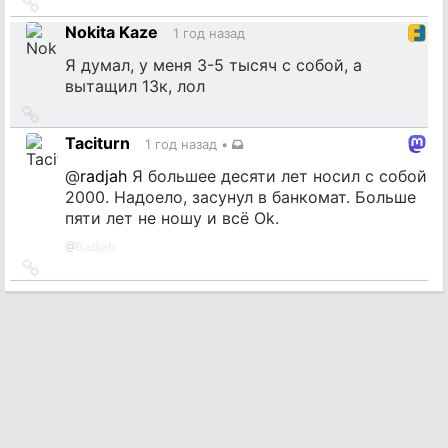
Ссылка
на
Nokita Kaze
1 год назад
источник
Я думал, у меня 3-5 тысяч с собой, а
вытащил 13к, лол
Ссылка
на
Taciturn
1 год назад
•
источник
@
radjah
Я большее десяти лет носил с собой
2000. Надоело, засунул в банкомат. Больше
пяти лет не ношу и всё Ok.
@
Radjah
Ссылка
на
источник