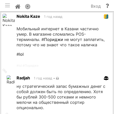
мобильная версия
П
Мой
Вход
и
профиль
Nokita Kaze
до
1 год назад
Мобильный интернет в Казани частично
умер. В магазине сломались POS-
терминалы. #
Пориджи
не могут заплатить,
потому что не знают что такое наличка
#
lol
#
lol
#
Пориджи
Ссылка
на
Radjah
1 год назад
•
источник
ну стратегический запас бумажных денег с
собой должен быть по определению. Хотя
бы рублей 300-500 сотками и немного
мелочи на общественный сортир
опционально.