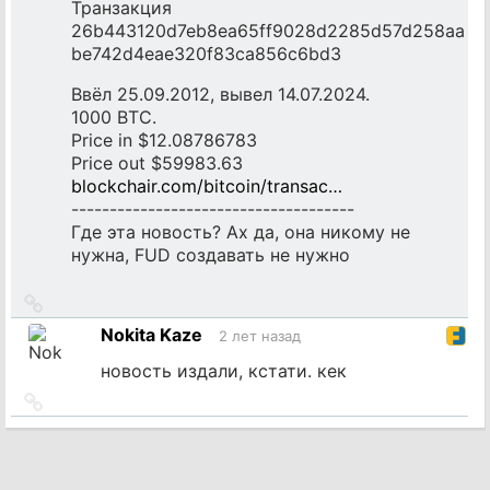
Транзакция
26b443120d7eb8ea65ff9028d2285d57d258aa
be742d4eae320f83ca856c6bd3
Ввёл 25.09.2012, вывел 14.07.2024.
1000 BTC.
Price in $12.08786783
Price out $59983.63
blockchair.com/bitcoin/transac…
-------------------------------------
Где эта новость? Ах да, она никому не
нужна, FUD создавать не нужно
Ссылка
на
Nokita Kaze
2 лет назад
источник
новость издали, кстати. кек
Ссылка
на
источник