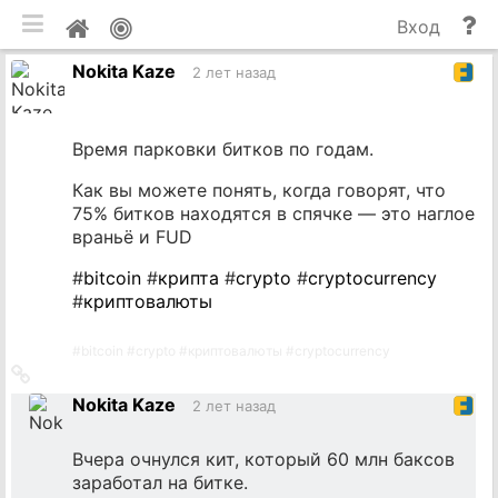
мобильная версия
П
Мой
Вход
и
профиль
Nokita Kaze
до
2 лет назад
Время парковки битков по годам.
Как вы можете понять, когда говорят, что
75% битков находятся в спячке — это наглое
враньё и FUD
#
bitcoin
#
крипта
#
crypto
#
cryptocurrency
#
криптовалюты
#
bitcoin
#
crypto
#
криптовалюты
#
cryptocurrency
Ссылка
на
Nokita Kaze
2 лет назад
источник
Вчера очнулся кит, который 60 млн баксов
заработал на битке.