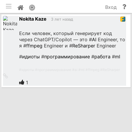
мобильная версия
П
Мой
Вход
и
профиль
Nokita Kaze
до
3 лет назад
Если человек, который генерирует код
через ChatGPT/Copilot — это #
AI
Engineer, то
я #
ffmpeg
Engineer и #
ReSharper
Engineer
#
идиоты
#
программирование
#
работа
#
ml
#
идиоты
#
программирование
#
ai
#
ml
#
ffmpeg
#
ReSharper
Ссылка
на
1
источник