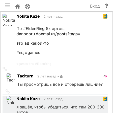
мобильная версия
П
Мой
Вход
и
профиль
Nokita Kaze
до
2 лет назад
По #
EldenRing
5к артов:
danbooru.donmai.us/posts?tags=…
это ад какой-то
#
пц
#
games
#
games
#
пц
#
EldenRing
Ссылка
на
Taciturn
2 лет назад
•
источник
Ты просмотришь все и отберёшь лишние?
Ссылка
на
Nokita Kaze
2 лет назад
источник
я зашёл, чтобы убедиться, что там 200-300
артов