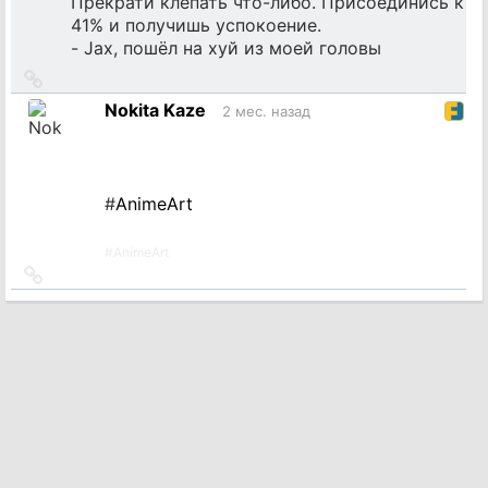
Прекрати клепать что-либо. Присоединись к
41% и получишь успокоение.
- Jax, пошёл на хуй из моей головы
Ссылка
на
Nokita Kaze
2 мес. назад
источник
#
AnimeArt
#
AnimeArt
Ссылка
на
источник