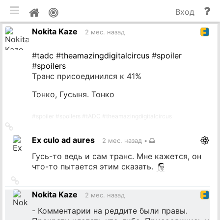
мобильная версия
П
Мой
Вход
и
профиль
Nokita Kaze
до
2 мес. назад
#
tadc
#
theamazingdigitalcircus
#
spoiler
#
spoilers
Транс присоединился к 41%
Тонко, Гусыня. Тонко
#
spoiler
#
spoilers
#
tADC
#
theamazingdigitalcircus
Ссылка
на
Ex culo ad aures
2 мес. назад
•
источник
Гусь-то ведь и сам транс. Мне кажется, он
что-то пытается этим сказать.
Ссылка
на
Nokita Kaze
2 мес. назад
источник
- Комментарии на реддите были правы.