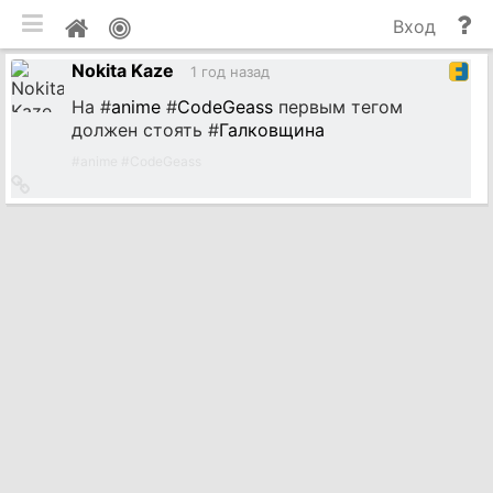
мобильная версия
П
Мой
Вход
и
профиль
Nokita Kaze
до
1 год назад
На #
anime
#
CodeGeass
первым тегом
должен стоять #
Галковщина
#
anime
#
CodeGeass
Ссылка
на
источник