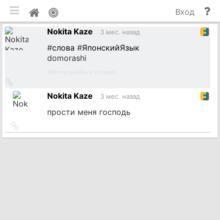
мобильная версия
П
Мой
Вход
и
профиль
Nokita Kaze
до
3 мес. назад
#
слова
#
ЯпонскийЯзык
domorashi
#
ЯпонскийЯзык
#
слова
Ссылка
на
Nokita Kaze
3 мес. назад
источник
прости меня господь
Ссылка
на
источник