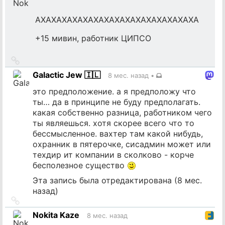
АХАХАХАХАХАХАХАХАХАХАХАХАХАХАХА
+15 мивин, работник ЦИПСО
Ссылка
на
Galactic Jew 🇮🇱
8 мес. назад
•
источник
это предположение. а я предположу что
ты… да в принципе не буду предполагать.
какая собственно разница, работником чего
ты являешься. хотя скорее всего что то
бессмысленное. вахтер там какой нибудь,
охранник в пятерочке, сисадмин может или
техдир ит компании в сколково - корче
бесполезное существо
Эта запись была отредактирована (
8 мес.
назад
)
Ссылка
на
Nokita Kaze
8 мес. назад
источник