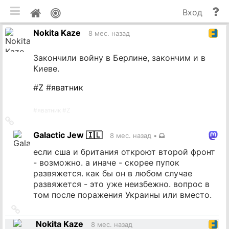
мобильная версия
П
Мой
Вход
и
профиль
Nokita Kaze
до
8 мес. назад
Закончили войну в Берлине, закончим и в
Киеве.
#
Z
#
яватник
#
яватник
#
Z
Ссылка
на
Galactic Jew 🇮🇱
8 мес. назад
•
источник
если сша и британия откроют второй фронт
- возможно. а иначе - скорее пупок
развяжется. как бы он в любом случае
развяжется - это уже неизбежно. вопрос в
том после поражения Украины или вместо.
Ссылка
на
Nokita Kaze
8 мес. назад
источник