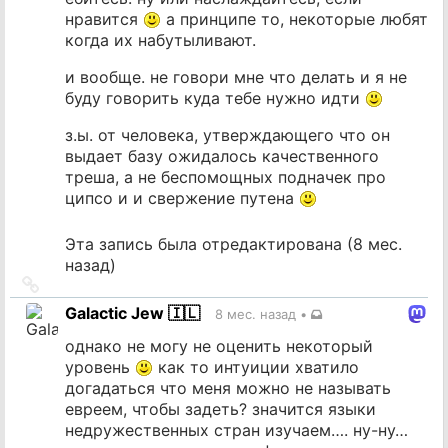
нравится
а принципе то, некоторые любят
когда их набутыливают.
и вообще. не говори мне что делать и я не
буду говорить куда тебе нужно идти
з.ы. от человека, утверждающего что он
выдает базу ожидалось качественного
треша, а не беспомощных подначек про
ципсо и и свержение путена
Эта запись была отредактирована (
8 мес.
назад
)
Ссылка
на
Galactic Jew 🇮🇱
8 мес. назад
•
источник
однако не могу не оценить некоторый
уровень
как то интуиции хватило
догадаться что меня можно не называть
евреем, чтобы задеть? значится языки
недружественных стран изучаем…. ну-ну…