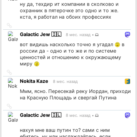
ну да, техдир ит компании в сколково и
охранник в пятерочке это одно и то же.
кста, я работал на обоих профессиях
Ссылка
на
Galactic Jew 🇮🇱
8 мес. назад
•
источник
вот видишь насколько точно я угадал
в
россии да - одно и то же и по системе
ценностей и отношению к окружающему
миру
Ссылка
на
Nokita Kaze
8 мес. назад
источник
Ммм, ясно. Пересекай реку Иордан, приходи
на Красную Площадь и свергай Путина
Ссылка
на
Galactic Jew 🇮🇱
8 мес. назад
•
источник
нахуя мне ваш путин то? сами с ним
ебитесь. ну или наслаждайтесь, если