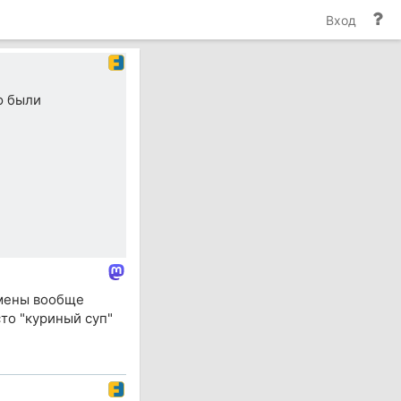
По
Вход
и
до
ю были
амены вообще
сто "куриный суп"