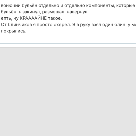
вонючий бульён отдельно и отдельно компоненты, которые 
бульён. я закинул, размешал, навернул.
епть, ну КРААААЙНЕ такое.
От блинчиков я просто охерел. Я в руку взял один блин, у
покрылись.
ик