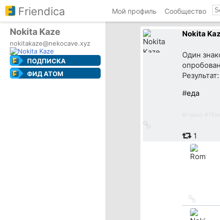
Friendica
Мой профиль
Сообщество
Nokita Kaze
Nokita Ka
nokitakaze@nekocave.xyz
Один знак
ПОДПИСКА
опробован
ФИД ATOM
Результат:
#
еда
#
говно
#
1fri
Ссылка
на
1
источник
Ссылка
на
источн