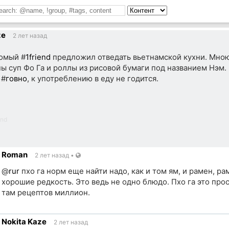
ze
2 лет назад
омый #
1friend
предложил отведать вьетнамской кухни. Мно
ы суп Фо Га и роллы из рисовой бумаги под названием Нэм.
 #
говно
, к употреблению в еду не годится.
end
Roman
2 лет назад
•
@
rur
пхо га норм еще найти надо, как и том ям, и рамен, р
хорошие редкость. Это ведь не одно блюдо. Пхо га это про
там рецептов миллион.
Nokita Kaze
2 лет назад
ик