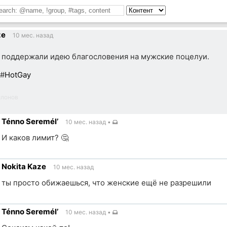
ze
10 мес. назад
 поддержали идею благословения на мужские поцелуи.
#
HotGay
лонов
Ténno Seremél’
10 мес. назад
•
И каков лимит? 🤔
Nokita Kaze
10 мес. назад
ик
ты просто обижаешься, что женские ещё не разрешили
Ténno Seremél’
10 мес. назад
•
ик