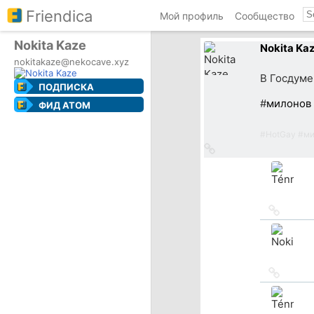
Friendica
Мой профиль
Сообщество
Nokita Kaze
Nokita Ka
nokitakaze@nekocave.xyz
В Госдуме
ПОДПИСКА
#
милонов
ФИД ATOM
#
HotGay
#
ми
Ссылка
на
источник
Ссылка
на
источн
Ссылка
на
источн