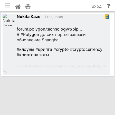
мобильная версия
П
Мой
Вход
и
профиль
Nokita Kaze
до
1 год назад
forum.polygon.technology/t/pip…
В #
Polygon
до сих пор не завезли
обновление Shanghai
#
клоуны
#
крипта
#
crypto
#
cryptocurrency
#
криптовалюты
#
crypto
#
криптовалюты
#
cryptocurrency
#
клоуны
#
Polygon
Ссылка
на
источник