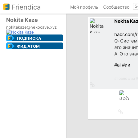
Friendica
Мой профиль
Сообщество
Nokita Kaze
Nokita Ka
nokitakaze@nekocave.xyz
habr.com/
ПОДПИСКА
Q: Система
ФИД ATOM
это значит
A: Это зна
#
ai
#
ии
#
говно
#
ии
Ссылка
на
источник
Ссылка
на
источн