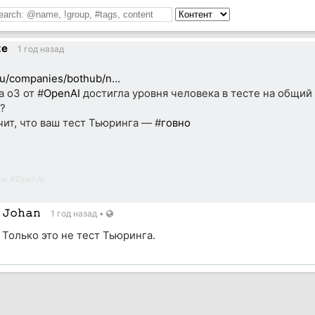
ze
1 год назад
ru/companies/bothub/n…
 o3 от #
OpenAI
достигла уровня человека в тесте на общий 
?
чит, что ваш тест Тьюринга — #
говно
#
ai
#
OpenAI
𝙹𝚘𝚑𝚊𝚗
1 год назад
•
Только это не тест Тьюринга.
ик