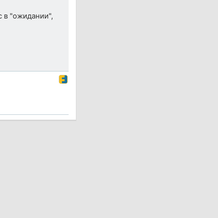
 в "ожидании",