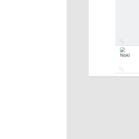
Ссылка
на
источн
Ссылка
на
источн