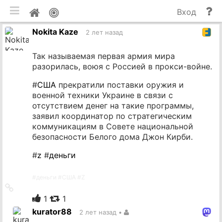
мобильная версия
П
Мой
Вход
и
профиль
Nokita Kaze
до
2 лет назад
Так называемая первая армия мира
разорилась, воюя с Россией в прокси-войне.
#
США
прекратили поставки оружия и
военной техники Украине в связи с
отсутствием денег на такие программы,
заявил координатор по стратегическим
коммуникациям в Совете национальной
безопасности Белого дома Джон Кирби.
#
z
#
деньги
#
деньги
#
США
#
Z
Ссылка
на
1
1
источник
kurator88
2 лет назад
•