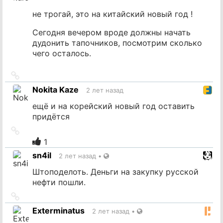
не трогай, это на китайский новый год !
Сегодня вечером вроде должны начать
дудонить тапочников, посмотрим сколько
чего осталось.
Ссылка
на
Nokita Kaze
2 лет назад
источник
ещё и на корейский новый год оставить
придётся
Ссылка
на
1
источник
sn4il
2 лет назад
•
Штоподелоть. Деньги на закупку русской
нефти пошли.
Ссылка
на
Exterminatus
2 лет назад
•
источник