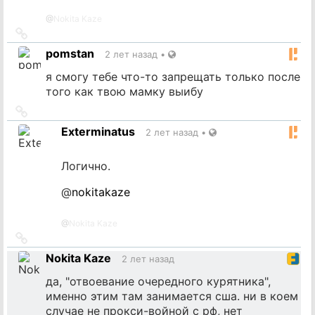
@
Nokita Kaze
Ссылка
на
pomstan
2 лет назад
•
источник
я смогу тебе что-то запрещать только после
того как твою мамку выибу
Ссылка
на
Exterminatus
2 лет назад
•
источник
Логично.
@
nokitakaze
@
Nokita Kaze
Ссылка
на
Nokita Kaze
2 лет назад
источник
да, "отвоевание очередного курятника",
именно этим там занимается сша. ни в коем
случае не прокси-войной с рф, нет