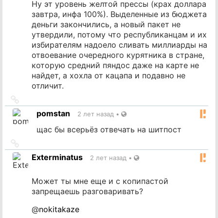
Ну эт уровень желтой прессы (крах доллара
завтра, инфа 100%). Выделенные из бюджета
деньги закончились, а новый пакет не
утвердили, потому что республиканцам и их
избирателям надоело сливать миллиарды на
отвоевание очередного курятника в стране,
которую средний пяндос даже на карте не
найдет, а хохла от кацапа и подавно не
отличит.
Ссылка
на
pomstan
2 лет назад
•
источник
щас бы всерьёз отвечать на шитпост
Ссылка
на
Exterminatus
2 лет назад
•
источник
Может ты мне еще и с копипастой
запрещаешь разговаривать?
@
nokitakaze