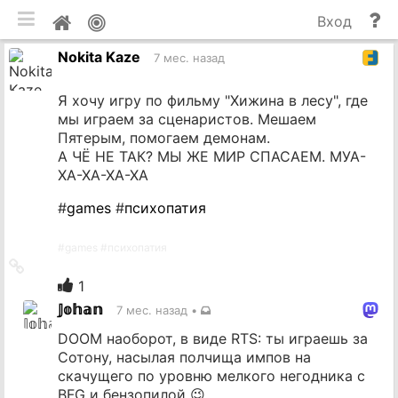
мобильная версия
П
Мой
Вход
и
профиль
Nokita Kaze
до
7 мес. назад
Я хочу игру по фильму "Хижина в лесу", где
мы играем за сценаристов. Мешаем
Пятерым, помогаем демонам.
А ЧЁ НЕ ТАК? МЫ ЖЕ МИР СПАСАЕМ. МУА-
ХА-ХА-ХА-ХА
#
games
#
психопатия
#
games
#
психопатия
Ссылка
на
1
источник
𝕁𝕠𝕙𝕒𝕟
7 мес. назад
•
DOOM наоборот, в виде RTS: ты играешь за
Сотону, насылая полчища импов на
скачущего по уровню мелкого негодника с
BFG и бензопилой 😉