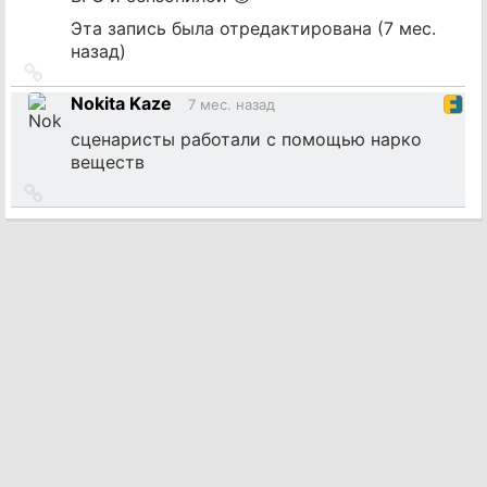
Эта запись была отредактирована (
7 мес.
назад
)
Ссылка
на
Nokita Kaze
7 мес. назад
источник
сценаристы работали с помощью нарко
веществ
Ссылка
на
источник