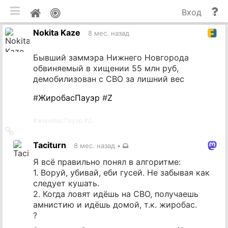
мобильная версия
П
Мой
Вход
и
профиль
Nokita Kaze
до
8 мес. назад
Бывший заммэра Нижнего Новгорода
обвиняемый в хищении 55 млн руб,
демобилизован с СВО за лишний вес
#
ЖиробасПауэр
#
Z
#
жиробасПауэр
#
Z
Ссылка
на
Taciturn
8 мес. назад
•
источник
Я всё правильно понял в алгоритме:
1. Воруй, убивай, еби гусей. Не забывая как
следует кушать.
2. Когда ловят идёшь на СВО, получаешь
амнистию и идёшь домой, т.к. жиробас.
?