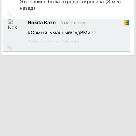
Эта запись была отредактирована (
8 мес.
назад
)
Ссылка
на
Nokita Kaze
8 мес. назад
источник
#
СамыйГуманныйСудВМире
#
СамыйГуманныйСудВМире
Ссылка
на
источник