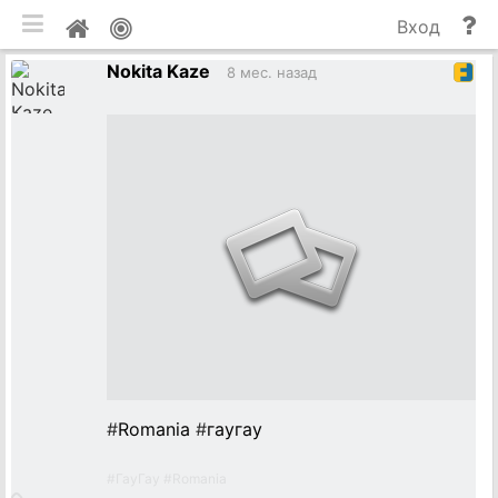
мобильная версия
П
Мой
Вход
и
профиль
Nokita Kaze
до
8 мес. назад
#
Romania
#
гаугау
#
ГауГау
#
Romania