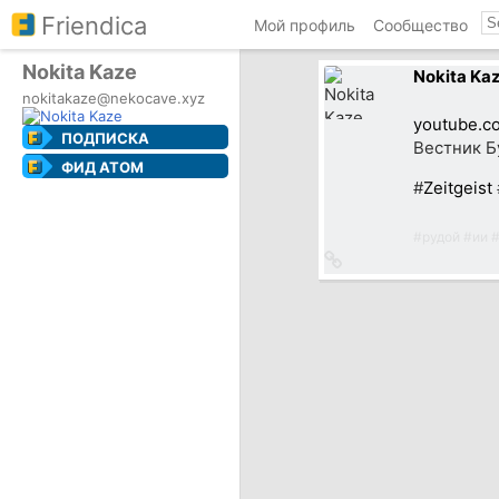
Friendica
Мой профиль
Сообщество
Nokita Kaze
Nokita Ka
nokitakaze@nekocave.xyz
youtube.
ПОДПИСКА
Вестник Б
ФИД ATOM
#
Zeitgeist
#
рудой
#
ии
Ссылка
на
источник