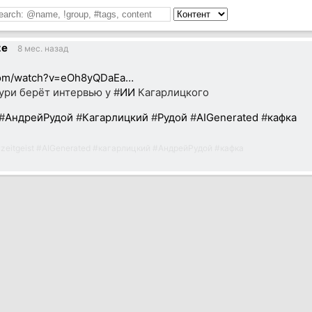
ze
8 мес. назад
com/watch?v=eOh8yQDaEa…
ури берёт интервью у #
ИИ
Кагарлицкого
#
АндрейРудой
#
Кагарлицкий
#
Рудой
#
AIGenerated
#
кафка
#
zeitgeist
#
AIGenerated
#
кагарлицкий
#
АндрейРудой
#
кафка