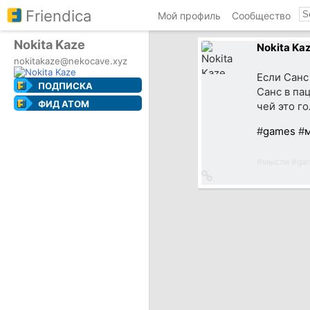
Friendica
Мой профиль
Сообщество
Nokita Kaze
Nokita Ka
nokitakaze@nekocave.xyz
Если Санс 
ПОДПИСКА
Санс в па
ФИД ATOM
чей это г
#
games
#
#
мысли
#
ga
Ссылка
на
источник