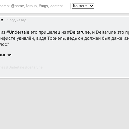
ze
1 год назад
из #
Undertale
это пришелец из #
Deltarune
, и Deltarune это 
цифисте удивлён, видя Ториэль, ведь он должен был даже из
олос?
мысли
mes
#
Undertale
#
deltarune