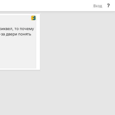
По
Вход
и
до
приквел, то почему
-за двери понять