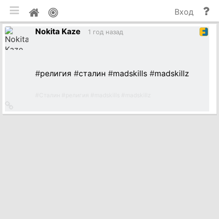
мобильная версия
П
Мой
Вход
и
профиль
Nokita Kaze
до
1 год назад
#
религия
#
сталин
#
madskills
#
madskillz
#
Сталин
#
религия
#
madskills
#
madskillz
Ссылка
на
источник