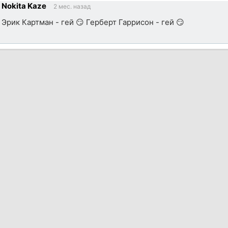
Nokita Kaze
2 мес. назад
ик
Эрик Картман - гей 😏 Герберт Гаррисон - гей 😏
ик