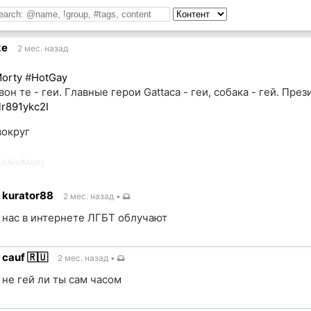
ze
2 мес. назад
orty
#
HotGay
 вон те - геи. Главные герои Gattaca - геи, собака - гей. Пре
lr891ykc2I
вокруг
ckAndMorty
kurator88
2 мес. назад
•
нас в интернете ЛГБТ облучают
cauf 🇷🇺
2 мес. назад
•
ик
не гей ли ты сам часом