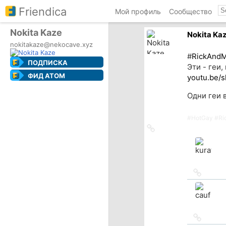
Friendica
Мой профиль
Сообщество
Nokita Kaze
Nokita Ka
nokitakaze@nekocave.xyz
#
RickAndM
ПОДПИСКА
Эти - геи,
ФИД ATOM
youtu.be/s
Одни геи 
#
HotGay
#
Ri
Ссылка
на
источник
Ссылка
на
источн
Ссылка
на