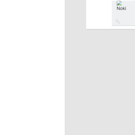
источн
Ссылка
на
источн